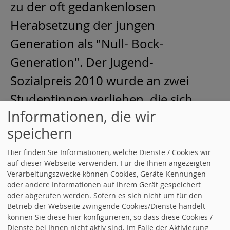
zu der oft gedankenlosen
Herabsetzung der jungen
Generation als "Null- Bock-
Generation". Der Jugend-
Sozialpreis 2010 wurde an zwei
Studentinnen verliehen, die sich
Informationen, die wir
seit Jahren in ihrer Freizeit für den
speichern
Verein Lebenshilfe engagieren.
Hier finden Sie Informationen, welche Dienste / Cookies wir
Der SPD Kreisverband Böblingen
auf dieser Webseite verwenden. Für die Ihnen angezeigten
Verarbeitungszwecke können Cookies, Geräte-Kennungen
bedankt sich bei allen Aktiven des
oder andere Informationen auf Ihrem Gerät gespeichert
oder abgerufen werden. Sofern es sich nicht um für den
Ortsverein Leonberg.
Betrieb der Webseite zwingende Cookies/Dienste handelt
können Sie diese hier konfigurieren, so dass diese Cookies /
weiterlesen
Dienste bei Ihnen nicht aktiv sind. Im Falle der Aktivierung