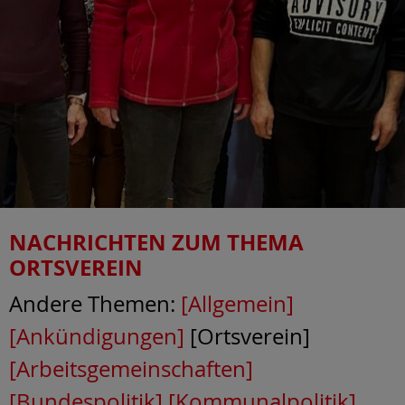
NACHRICHTEN ZUM THEMA
ORTSVEREIN
Andere Themen:
[Allgemein]
[Ankündigungen]
[Ortsverein]
[Arbeitsgemeinschaften]
[Bundespolitik]
[Kommunalpolitik]